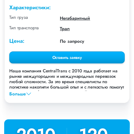
Характеристики:
Тип груза
Негабаритный
Тип транспорта
Трал
Цена:
По запросу
Оставить заявку
Наша компания СentralTrans с 2010 года работает на
рынке междугородних и международных перевозок
любой сложности. За это время специалисты по
логистике накопили большой опыт и с легкостью помогут
перевезти любые грузы, в том числе Буровую установку
Больше
Bauer.
Осуществляем грузоперевозки Буровой установки Bauer
в Тольятти, по всей территории России и стран СНГ. Мы
уже перевезли более 756 000 тонн грузов для таких
крупных компаний, как: Газпром, ЛСР, Пиастрелла,
Свел, Кровтрейд и многих других. Чтобы убедиться