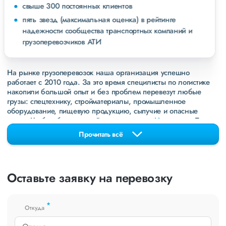
свыше 300 постоянных клиентов
пять звезд (максимальная оценка) в рейтинге
надежности сообщества транспортных компаний и
грузоперевозчиков АТИ
На рынке грузоперевозок наша организация успешно
работает с 2010 года. За это время специлисты по логистике
накопили большой опыт и без проблем перевезут любые
грузы: спецтехнику, стройматериалы, промышленное
оборудование, пищевую продукцию, сыпучие и опасные
грузы. Чтобы убедиться зайдите в раздел
«Наш опыт»
. Там
свежие примеры перевозок, которые обновляются несколько
Прочитать всё
раз в неделю. Также недавно мы запустили новые
направления в
ДНР
и
ЛНР
. Предоставляем все стандартные
виды дополнительных услуг: оформление страховки,
погрузочно-разгрузочные работы, оформление документации,
Оставьте заявку на перевозку
экспедирование. За каждым клиентом закреплен менеджер,
который сообщит о текущем статусе вашего груза. Чтобы
получить коммерческое предложение заполните форму на
*
сайте или звоните по номеру
8 800 551-74-90
(Бесплатно по
Откуда
РФ).